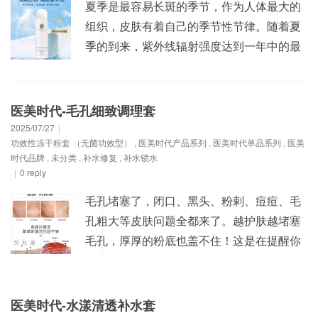
夏季是最容易长斑的季节，作为人体最大的
组织，皮肤有着自己的季节性节律。随着夏
季的到来，紫外线辐射强度达到一年中的最
高值。紫外线是色斑形成的重要外源性因
素。每一次皮肤在阳光下的暴露都是对肌肤
健康无暇的严峻挑战。 一年四季都需要防晒
医美时代-毛孔细致调理套
医美时代#保湿隔离喷雾， 隐形防护清爽
2025/07/27
|
功效性冻干粉套 （无菌功效型）
,
医美时代产品系列
,
医美时代单品系列
,
医美
耐晒，隔离保湿修护亮肤 物理防晒更安全！
时代品牌
,
未分类
,
补水修复
,
补水锁水
不伤皮...
|
0 reply
毛孔堵塞了，闭口、黑头、粉剌、痘痘、毛
孔粗大等皮肤问题全都来了。越护肤越堵塞
毛孔，厚厚的粉底也盖不住！这是在提醒你
要做毛孔清洁了。养成做清洁的习惯，才是
拥有好皮肤的重要一步。 很多人重护肤，轻
视清洁，殊不知干净的毛孔才是营养吸收的
医美时代-水漾清透补水套