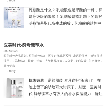
|
0 reply
乳糖酸是什么？ 乳糖酸也是果酸的一种，算
是升级版的果酸！ 乳糖酸是指乳糖上的端羟
基被羧基取代所生成的酸，乳糖酸的结构中
带有八组氢氧水基，可抓住大量水分子。 乳
糖酸作为最高级的第三代果酸，没有了第一
代果酸的强刺激性，和第二代果酸相比，对
医美时代-酵母臻萃水
毛孔清洁力也得到了提升。所以，不管在收
2025/08/23
|
医美时代产品系列
,
医美时代修复
,
医美时代单品系列
,
家居护肤类 （所有肤质
毛孔功效，还是温和度上，乳糖酸在历代果
适用）
,
居家修复
,
抗衰、逆龄、去皱搭配指南
,
未分类
,
美白祛黄
,
补水修复
,
酸中的表现...
补水锁水
|
0 reply
抗皱嫩肤，逆转肌龄 岁月这把“杀猪刀”，在
脸上留下的皱纹可太讨厌了。别慌，医美时
代-酵母臻萃水有强大的补水保湿能力，能让
肌肤迅速喝饱水，变得水润又有光泽，并且
含有抗皱嫩肤的神奇成分，就像肌肤的“小熨