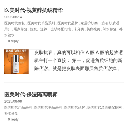
斗”，能慢慢抚平那些恼人的小细纹，让肌肤
医美时代-视黄醇抗皱精华
变得更加紧致、嫩滑。让你在抗老的道路
2025/08/14
|
医美时代修复
,
医美时代单品系列
,
医美时代品牌
,
家居护肤类 （所有肤质适
上，轻松跑赢同龄人！ 【产品功效】：补水
用）
,
居家修复
,
抗衰、逆龄、去皱搭配指南
,
未分类
,
美白祛黄
,
补水修复
,
补
提亮、均...
水锁水
|
0 reply
皮肤抗衰，真的可以相信 A 醇 A 醇的起效逻
辑主打一个直接： 第一，促进角质细胞的新
陈代谢。就是把皮肤表面那层角质代谢掉，
诱导新的表皮增生；什么皮肤粗糙暗沉，直
接「刷」走。 第二，促进皮肤内的胶原蛋白
生成，把皮肤上的坑坑洼洼、沟沟壑壑内部
医美时代-保湿隔离喷雾
充填起来，细毛孔、淡皱纹。 视黄醇可以说
2025/08/08
|
医美时代产品系列
,
医美时代单品系列
,
医美时代品牌
,
医美时代淡斑搭配指南
,
是抗衰老届的不败神话，促进表皮细胞的新
补水修复
陈代谢...
|
0 reply