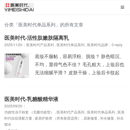
分类「医美时代单品系列」的所有文章
医美时代-活性肽嫩肤隔离乳
2025/11/20
|
医美时代产品系列
,
医美时代单品系列
,
医美时代品牌
|
0 reply
底妆不服帖，容易浮粉、脱妆？ 肤色暗沉、
不均，显得气色不佳？ 毛孔粗大，上妆后也
无法细腻平滑？ 皮肤干燥，上妆后卡纹起
皮？ 医美时代-活性肽嫩肤隔离乳， 集修
正、保湿、磨皮、养肤于一体， 从源头解决
底妆难题， 轻松拥有持久服帖的精致妆容
医美时代-乳糖酸精华液
【产品功效】：有效遮瑕，隔离粉尘，提亮
2025/09/20
|
功效性冻干粉套 （无菌功效型）
,
医美时代产品系列
,
医美时代单品系列
,
医美
肤色、补水保湿、保持滋润、保护肌肤​。
时代祛痘搭配方案
,
家居护肤类 （所有肤质适用）
,
居家修复
,
补水修复
,
补水
【产品规格...
锁水