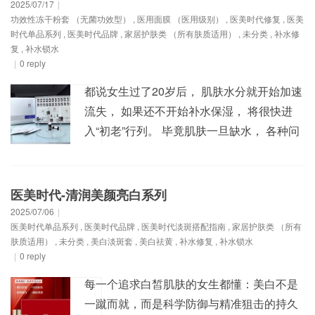
通道；毛囊毛孔堵塞了，污垢垃圾一堆，为
2025/07/17
|
功效性冻干粉套 （无菌功效型）
,
医用面膜 （医用级别）
,
医美时代修复
,
医美
后面的护肤品吸收带来极大的障碍。 要想皮
时代单品系列
,
医美时代品牌
,
家居护肤类 （所有肤质适用）
,
未分类
,
补水修
肤好，就给...
复
,
补水锁水
|
0 reply
都说女生过了20岁后， 肌肤水分就开始加速
流失， 如果还不开始补水保湿， 将很快进
入“初老”行列。 毕竟肌肤一旦缺水， 各种问
题将会接踵而至， 干燥、过敏、容易出油、
毛孔粗大…… 医美时代最新推出水漾清透补
水套，让水嫩肌肤时刻在线 水光级补水、让
医美时代-清润美颜亮白系列
肌肤深注入水光精华液 干糙粗糙、缺水脱
2025/07/06
|
医美时代单品系列
,
医美时代品牌
,
医美时代淡斑搭配指南
,
家居护肤类 （所有
水、暗黄色沉肌肤通通甩掉 【产品功效】：
肤质适用）
,
未分类
,
美白淡斑套
,
美白祛黄
,
补水修复
,
补水锁水
水光...
|
0 reply
每一个追求白皙肌肤的女生都懂：美白不是
一蹴而就，而是科学防御与精准狙击的持久