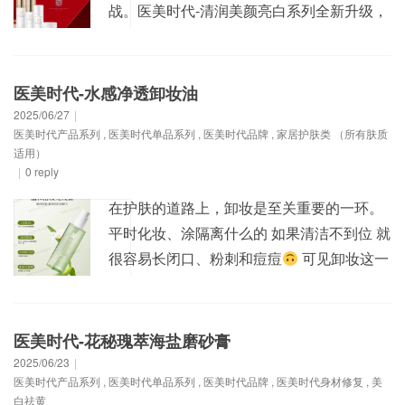
战。医美时代-清润美颜亮白系列全新升级，
以四重美白通路+专利成分+实验级数据，带
来更高效、更安心的美白方案。 YMSD推出
美白淡斑四小将 有效淡斑、高能美白、多重
医美时代-水感净透卸妆油
调肤 ​多维度调养肌肤，改善肌肤干敏、暗
2025/06/27
|
医美时代产品系列
,
医美时代单品系列
,
医美时代品牌
,
家居护肤类 （所有肤质
黄、色斑、雀斑、色层、肤质不均 【产品功
适用）
效】：美白...
|
0 reply
在护肤的道路上，卸妆是至关重要的一环。
平时化妆、涂隔离什么的 如果清洁不到位 就
很容易长闭口、粉刺和痘痘
可见卸妆这一
步实在忒重要了！ 医美时代推出最新单品-水
感清透卸妆油 以油养肤，温和卸妆，遇水即
乳化，轻松卸妆无负担 【产品功效】：以油
医美时代-花秘瑰萃海盐磨砂膏
养肤，温和卸妆，遇水即乳化，轻松卸妆无
2025/06/23
|
医美时代产品系列
,
医美时代单品系列
,
医美时代品牌
,
医美时代身材修复
,
美
负担、清洁毛孔、保湿不紧绷。 【产品规
白祛黄