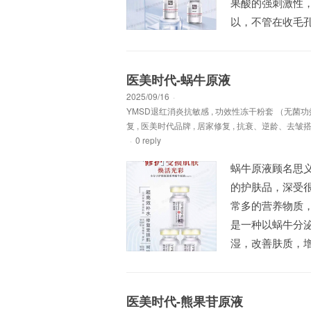
果酸的强刺激性
以，不管在收毛孔
医美时代-蜗牛原液
2025/09/16
·
YMSD退红消炎抗敏感
,
功效性冻干粉套 （无菌功
复
,
医美时代品牌
,
居家修复
,
抗衰、逆龄、去皱
·
0 reply
蜗牛原液顾名思
的护肤品，深受
常多的营养物质
是一种以蜗牛分泌粘液
湿，改善肤质，增
医美时代-熊果苷原液