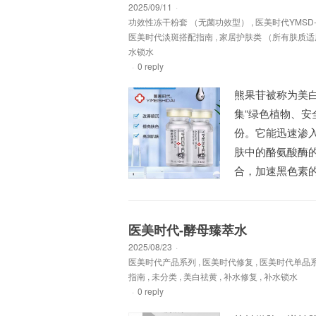
2025/09/11
·
功效性冻干粉套 （无菌功效型）
,
医美时代YMS
医美时代淡斑搭配指南
,
家居护肤类 （所有肤质适
水锁水
·
0 reply
熊果苷被称为美
集“绿色植物、安
份。它能迅速渗
肤中的酪氨酸酶
合，加速黑色素的
医美时代-酵母臻萃水
2025/08/23
·
医美时代产品系列
,
医美时代修复
,
医美时代单品
指南
,
未分类
,
美白祛黄
,
补水修复
,
补水锁水
·
0 reply