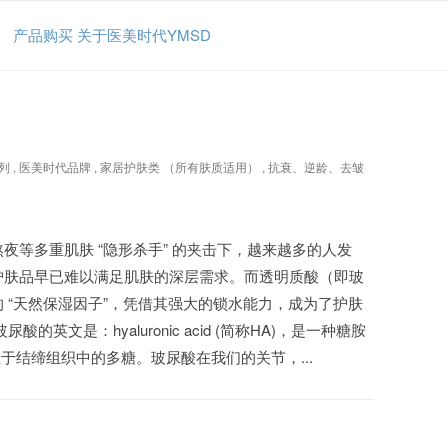
产品购买
关于医美时代YMSD
列
,
医美时代品牌
,
家居护肤类 （所有肤质适用）
,
抗衰、逆龄、去皱
夜等多重肌肤 “隐形杀手” 的夹击下，越来越多的人发
护肤品早已难以满足肌肤的深层需求。而透明质酸（即玻
 “天然保湿因子”，凭借其强大的锁水能力，成为了护肤
酸的英文是：hyaluronic acid (简称HA)，是一种糖胺
-存在于结缔组织中的多糖。玻尿酸在我们的关节，...