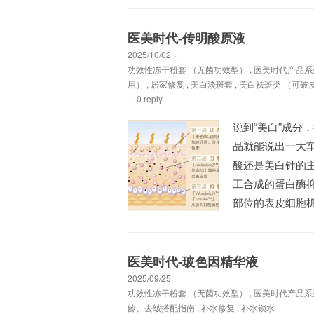
医美时代-传明酸原液
2025/10/02
·
功效性冻干粉套 （无菌功效型）
,
医美时代产品系
用）
,
居家修复
,
美白淡斑套
,
美白祛斑类 （可破
·
0 reply
说到“美白”成分
品就能说出一大车
酸还是美白针的
工合成的蛋白酶
部位的表皮细胞机
医美时代-玻色因精华液
2025/09/25
·
功效性冻干粉套 （无菌功效型）
,
医美时代产品系
龄、去皱搭配指南
,
补水修复
,
补水锁水