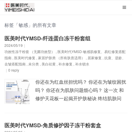
标签「敏感」的所有文章
医美时代YMSD-纤连蛋白冻干粉套组
2024/05/19
|
功效性冻干粉套 （无菌功效型）
,
医美时代YMSD-敏感肌修复、易红修复搭配
指南
,
医美时代修复
,
家居护肤类 （所有肤质适用）
,
居家修复
,
抗衰、逆龄、
去皱搭配指南
,
未分类
,
美白祛黄
,
补水修复
,
补水锁水
|
0 reply
你还在为红血丝担忧吗？ 你还在为皱纹困扰
吗？ 你还在为肌肤问题烦心吗？ 这一次 和
修护天花板一起揭开护肤秘诀 终结肌肤问
题！ 这时，就要请出咱家全能型选手——纤
连蛋白冻干粉套组了， 有着“皮肤的修护专
家”之称的冻干粉。 什么是纤连蛋白呢？ 纤
医美时代YMSD-角质修护因子冻干粉套盒
连蛋白，简称FN，它是细胞外基质中的高分