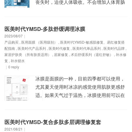
丧失时，迫使人体吸收。不会增加人体胃肠
功能负担。 4、具有极强的活性和生理功能
多样性。 医美时代修护单品TOP1推荐 医美
时代YMSD-多肽修护凝胶 即刻修复、控制色
医美时代YMSD-多肽舒缓调理冰膜
素回流、缓解肌肤不适、快速修护、退红退
2023/08/07
|
产品购买
,
医用面膜 （医用级别）
,
医美时代YMSD-敏感肌修复、易红修复搭
敏。 【产品规格】；30g/支 【产品功效】...
配指南
,
医美时代产品系列
,
医美时代修复
,
医美时代单品系列
,
医美时代品牌
,
家居护肤类 （所有肤质适用）
,
居家修复
,
术后舒缓系列（退红舒敏）
,
补水修
复
,
补水锁水
|
0 reply
​冰膜是面膜的一种，目前四季都可以使用，
尤其夏天使用时冰凉的感觉使用肌肤更感舒
适。如果天气过于温热，冰膜使用前可以在
冰箱稍微冰一下，使用时肤感更好。日常护
理时冰膜不需要放在冰箱里，敷面时也会有
冰凉感觉。 冰膜除了带给肌肤一定的冰凉舒
医美时代YMSD-复合多肽多层调理修复套
爽感觉外，关键的是具有普通面膜不可及的
2021/08/21
|