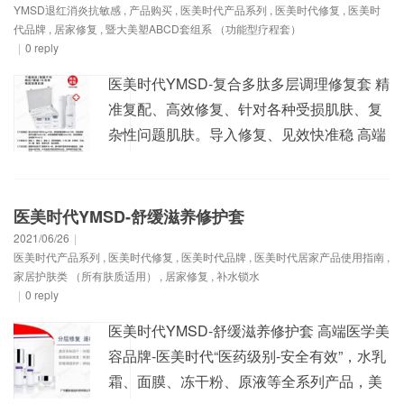
YMSD退红消炎抗敏感
,
产品购买
,
医美时代产品系列
,
医美时代修复
,
医美时
舒缓镇静、补水舒压、缓解炎症、放松疲劳
代品牌
,
居家修复
,
暨大美塑ABCD套组系 （功能型疗程套）
肌肤的作用...
|
0 reply
医美时代YMSD-复合多肽多层调理修复套 精
准复配、高效修复、针对各种受损肌肤、复
杂性问题肌肤。导入修复、见效快准稳 高端
医学美容品牌-医美时代“医药级别-安全有
效”，水乳霜、面膜、冻干粉、原液等全系列
产品，美白、祛痘、祛斑、敏感、红血丝、
医美时代YMSD-舒缓滋养修护套
受损衰老肌肤等修复出厂价零售批发，请加
2021/06/26
|
医美时代产品系列
,
医美时代修复
,
医美时代品牌
,
医美时代居家产品使用指南
,
官方客服微信:YMSD0201 【产品规格】 复
家居护肤类 （所有肤质适用）
,
居家修复
,
补水锁水
合多肽冻干...
|
0 reply
医美时代YMSD-舒缓滋养修护套 高端医学美
容品牌-医美时代“医药级别-安全有效”，水乳
霜、面膜、冻干粉、原液等全系列产品，美