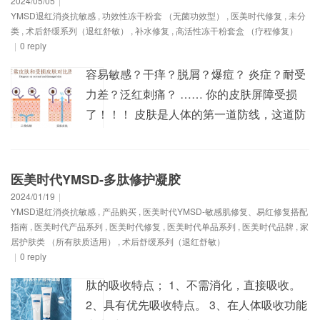
2024/05/05
|
YMSD退红消炎抗敏感
,
功效性冻干粉套 （无菌功效型）
,
医美时代修复
,
未分
子量糖蛋白，广泛分布于人体细胞表面和血
类
,
术后舒缓系列（退红舒敏）
,
补水修复
,
高活性冻干粉套盒 （疗程修复）
浆中，是人...
|
0 reply
容易敏感？干痒？脱屑？爆痘？ 炎症？耐受
力差？泛红刺痛？ …… 你的皮肤屏障受损
了！！！ 皮肤是人体的第一道防线，这道防
线的最外层就是皮肤屏障，它可以抵御外界
有害、刺激物进入；同时具有保湿、锁水、
抗炎的作用。如果皮肤屏障受损，会使皮肤
医美时代YMSD-多肽修护凝胶
出现泛红、脆弱、敏感、爆痘、返黑等皮肤
2024/01/19
|
YMSD退红消炎抗敏感
,
产品购买
,
医美时代YMSD-敏感肌修复、易红修复搭配
问题。敏感肌用户最为集中的年龄段是26-30
指南
,
医美时代产品系列
,
医美时代修复
,
医美时代单品系列
,
医美时代品牌
,
家
岁，其中熬...
居护肤类 （所有肤质适用）
,
术后舒缓系列（退红舒敏）
|
0 reply
肽的吸收特点； 1、不需消化，直接吸收。
2、具有优先吸收特点。 3、在人体吸收功能