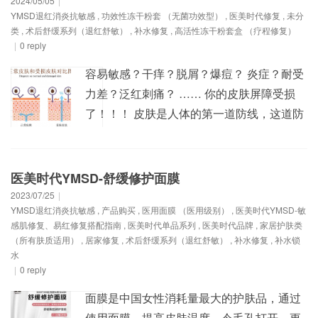
2024/05/05
|
YMSD退红消炎抗敏感
,
功效性冻干粉套 （无菌功效型）
,
医美时代修复
,
未分
代YMSD-角质修护因子冻干粉套盒首先以其
类
,
术后舒缓系列（退红舒敏）
,
补水修复
,
高活性冻干粉套盒 （疗程修复）
卓越的屏障修...
|
0 reply
容易敏感？干痒？脱屑？爆痘？ 炎症？耐受
力差？泛红刺痛？ …… 你的皮肤屏障受损
了！！！ 皮肤是人体的第一道防线，这道防
线的最外层就是皮肤屏障，它可以抵御外界
有害、刺激物进入；同时具有保湿、锁水、
抗炎的作用。如果皮肤屏障受损，会使皮肤
医美时代YMSD-舒缓修护面膜
出现泛红、脆弱、敏感、爆痘、返黑等皮肤
2023/07/25
|
YMSD退红消炎抗敏感
,
产品购买
,
医用面膜 （医用级别）
,
医美时代YMSD-敏
问题。敏感肌用户最为集中的年龄段是26-30
感肌修复、易红修复搭配指南
,
医美时代单品系列
,
医美时代品牌
,
家居护肤类
岁，其中熬...
（所有肤质适用）
,
居家修复
,
术后舒缓系列（退红舒敏）
,
补水修复
,
补水锁
水
|
0 reply
面膜是中国女性消耗量最大的护肤品，通过
使用面膜，提高皮肤温度，令毛孔打开，更