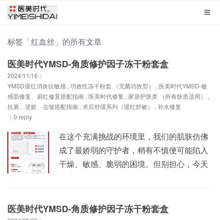
标签「红血丝」的所有文章
医美时代YMSD-角质修护因子冻干粉套盒
2024/11/16
|
YMSD退红消炎抗敏感
,
功效性冻干粉套 （无菌功效型）
,
医美时代YMSD-敏
感肌修复、易红修复搭配指南
,
医美时代修复
,
家居护肤类 （所有肤质适用）
,
抗衰、逆龄、去皱搭配指南
,
术后舒缓系列（退红舒敏）
,
补水修复
|
0 reply
在这个充满挑战的环境里，我们的肌肤仿佛
成了最娇弱的守护者，稍有不慎便可能陷入
干燥、敏感、脆弱的困境。但别担心，今天
我要向大家推荐一款来自医美时代YMSD-角
质修护因子冻干粉套盒，它以其独特的修护
力量，专为解决肌肤屏障问题而生，让你轻
医美时代YMSD-角质修护因子冻干粉套盒
松告别脆弱，拥抱健康强韧的肌肤。 医美时