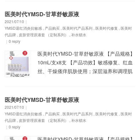
效”，水乳霜、面膜、冻干粉、原液等全系列
产品，美白、祛痘、祛斑、敏感、红血丝、
医美时代YMSD-甘草舒敏原液
受损衰老肌肤等修复出厂价零售批发，请加
2021/07/10
|
YMSD退红消炎抗敏感
,
产品购买
,
医美时代产品系列
,
医美时代修复
,
医美时
官方客服微信:YMSD0201 【产品规格】 复
代品牌
,
皮肤管理原液套 （定制系列）
,
补水锁水
合多肽冻干...
|
0 reply
医美时代YMSD-甘草舒敏原液 【产品规格】
10mL/支x8支 【产品功效】敏感修复、红血
丝、干燥瘙痒肌肤使用；深层滋养和调理肌
肤，有效改善肌肤红血丝、易敏、干燥、缺
水、粗糙等状态。 镇静皮肤、解毒抗、发
炎、去红血丝、缓解皮肤刺激、活血通络、
医美时代YMSD-甘草舒敏原液
缓解疼痛、长效保湿、美化肤色等； 1、改
2021/07/10
|
YMSD退红消炎抗敏感
,
产品购买
,
医美时代产品系列
,
医美时代修复
,
医美时
善过敏肌肤所产生的红肿、红血丝等不良皮
代品牌
,
皮肤管理原液套 （定制系列）
,
补水锁水
肤症状； 2、...
|
0 reply
医美时代YMSD-甘草舒敏原液 【产品规格】