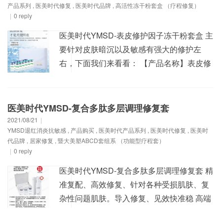
产品系列
,
医美时代修复
,
医美时代品牌
,
高活性冻干粉套盒 （疗程修复）
医用械...
|
0 reply
医美时代YMSD-表皮修护因子冻干粉套盒 主
要针对皮肤暗沉以及敏感有强大的修护左
右，下面我们来看看： 【产品名称】表皮修
护因子冻干粉 【产品规格】60000IUx6对
（10ml） 【产品功效】适用于任何表皮术后
修复，如微针、钒钛水光等。冻干粉的袪红
医美时代YMSD-复合多肽多层调理修复套
血丝作用：红血丝是面部毛细血管位置浅、
2021/08/21
|
YMSD退红消炎抗敏感
,
产品购买
,
医美时代产品系列
,
医美时代修复
,
医美时
扩张性差或角质层受损而出现的皮肤问题。
代品牌
,
居家修复
,
暨大美塑ABCD套组系 （功能型疗程套）
而冻干粉可以...
|
0 reply
医美时代YMSD-复合多肽多层调理修复套 精
准复配、高效修复、针对各种受损肌肤、复
杂性问题肌肤。导入修复、见效快准稳 高端
医学美容品牌-医美时代“医药级别-安全有