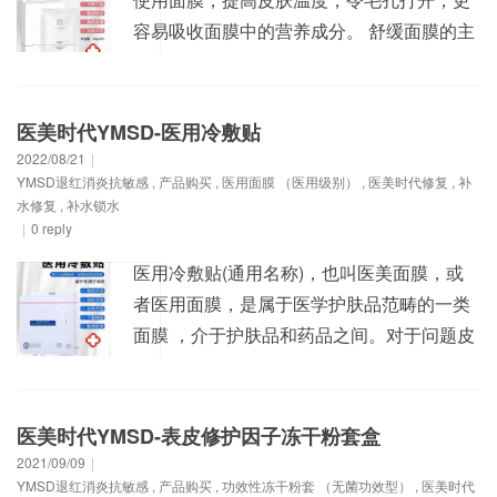
容易吸收面膜中的营养成分。 舒缓面膜的主
要功效是舒缓肌肤，消除肌肤疲劳，恢复肌
肤的光泽和弹性，舒缓面膜适合敏感性肌肤
使用。 改善皮肤敏感、暗沉、红血丝等不良
医美时代YMSD-医用冷敷贴
状态，恢复皮肤光泽平滑 医美时代YMSD-舒
2022/08/21
|
YMSD退红消炎抗敏感
,
产品购买
,
医用面膜 （医用级别）
,
医美时代修复
,
补
缓修护面膜 【产品规格】30g/片x5片/盒
水修复
,
补水锁水
【产品功效...
|
0 reply
医用冷敷贴(通用名称)，也叫医美面膜，或
者医用面膜，是属于医学护肤品范畴的一类
面膜 ，介于护肤品和药品之间。对于问题皮
肤，它可以降低皮肤敏感性， 作为药物的辅
助治疗手段；对于健康皮肤，它可以减少刺
激，维护正常的皮肤屏障和平衡，抵御外界
医美时代YMSD-表皮修护因子冻干粉套盒
刺激，属于械字号产品。 医美时代“医用冷敷
2021/09/09
|
YMSD退红消炎抗敏感
,
产品购买
,
功效性冻干粉套 （无菌功效型）
,
医美时代
贴” 【产品规格】30g/片x5片 【产品功效】